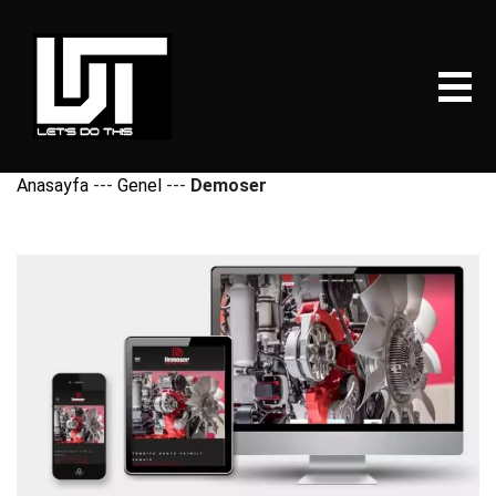
Anasayfa
---
Genel
---
Demoser