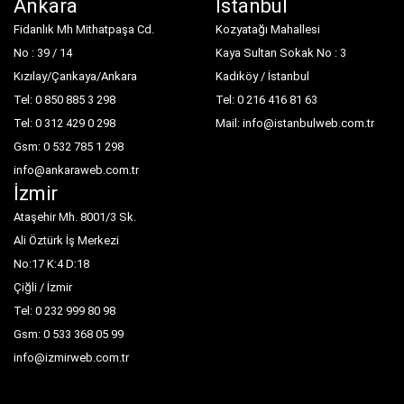
Ankara
İstanbul
Fidanlık Mh Mithatpaşa Cd.
Kozyatağı Mahallesi
No : 39 / 14
Kaya Sultan Sokak No : 3
Kızılay/Çankaya/Ankara
Kadıköy / İstanbul
Tel: 0 850 885 3 298
Tel: 0 216 416 81 63
Tel: 0 312 429 0 298
Mail: info@istanbulweb.com.tr
Gsm: 0 532 785 1 298
info@ankaraweb.com.tr
İzmir
Ataşehir Mh. 8001/3 Sk.
Ali Öztürk İş Merkezi
No:17 K:4 D:18
Çiğli / İzmir
Tel: 0 232 999 80 98
Gsm: 0 533 368 05 99
info@izmirweb.com.tr