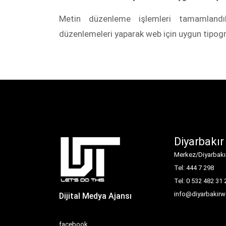
Metin düzenleme işlemleri tamamlandık
düzenlemeleri yaparak web için uygun tipograf
Diyarbakır
Merkez/Diyarbakı
Tel: 444 7 298
Tel: 0 532 482 31 
info@diyarbakirw
Dijital Medya Ajansı
facebook