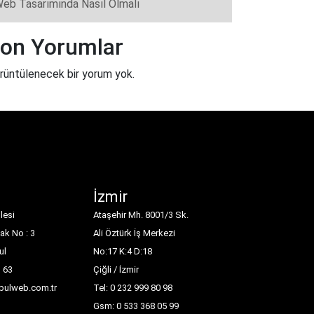
eb Tasarımında Nasıl Olmalı
on Yorumlar
rüntülenecek bir yorum yok.
İzmir
lesi
Ataşehir Mh. 8001/3 Sk.
ak No : 3
Ali Öztürk İş Merkezi
ul
No:17 K:4 D:18
1 63
Çiğli / İzmir
nbulweb.com.tr
Tel: 0 232 999 80 98
Gsm: 0 533 368 05 99