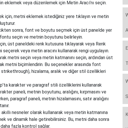
in eklemek veya düzenlemek için Metin Aracı’nı seçin.
W
k için, metni eklemek istediğiniz yere tıklayın ve metin
luşturur.
çtikten sonra, font ve boyutu seçmek için üst panelde yer
A
ontu seçin ve metnin boyutunu belirleyin.
için, üst paneldeki renk kutusuna tıklayarak veya Renk
E
ni seçerek veya metin aracını kullanarak rengi uygulayın.
narak metni seçin veya metin katmanını seçin, ardından üst
T
rak metni biçimlendirin. Bu seçenekler arasında font
e, strikethrough), hizalama, aralık ve diğer stil özellikleri
W
’ta karakter ve paragraf stili özelliklerini kullanarak
arakter paneli, metnin boyutunu, aralığını, kırpmasını ve
S
rken, paragraf paneli, metnin hizalamasını, satır aralığını
anır.
i akıllı nesneler olarak kullanarak veya metin katmanına
K
ek ve dinamik hale getirebilirsiniz. Bu, metni daha sonra
aha fazla kontrol sağlar.