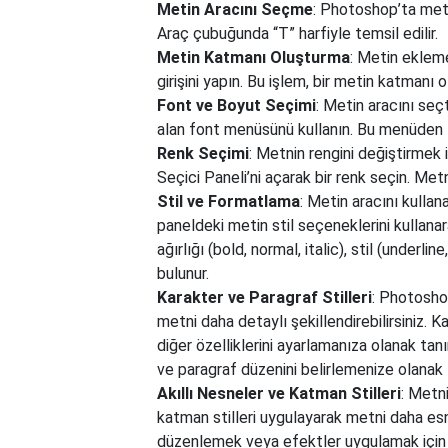
Metin Aracını Seçme
: Photoshop’ta met
Araç çubuğunda “T” harfiyle temsil edilir.
Metin Katmanı Oluşturma
: Metin ekleme
girişini yapın. Bu işlem, bir metin katmanı o
Font ve Boyut Seçimi
: Metin aracını se
alan font menüsünü kullanın. Bu menüden f
Renk Seçimi
: Metnin rengini değiştirmek 
Seçici Paneli’ni açarak bir renk seçin. Met
Stil ve Formatlama
: Metin aracını kulla
paneldeki metin stil seçeneklerini kullana
ağırlığı (bold, normal, italic), stil (underlin
bulunur.
Karakter ve Paragraf Stilleri
: Photoshop
metni daha detaylı şekillendirebilirsiniz. K
diğer özelliklerini ayarlamanıza olanak tanı
ve paragraf düzenini belirlemenize olanak t
Akıllı Nesneler ve Katman Stilleri
: Metn
katman stilleri uygulayarak metni daha esn
düzenlemek veya efektler uygulamak için d